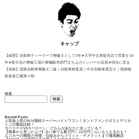
キャップ
【経歴】自動車ディーラーで整備士として5年➤大手中古車販売店で営業を10
年➤取引先の整備工場の車輛販売部門立ち上げメンバーの店長➤現在に至る
【資格】国家自動車整備士二級｜自動車検査員｜中古自動車査定士｜危険物
取扱者乙種第４類
検索
検索
Recent Posts
人気急上昇のSUV風軽スーパーハイトワゴン！タントファンクロスとデリカ
ミニの徹底比較！
カーリースVSカーローン：どちらがあなたに合っている？
【廃車かと思ったら!?】古い車でも数万円～10万円くらいもらえるかも！
エコカーの種類と特徴：仕組みからメリット・デメリットまで徹底解説